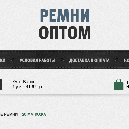
Курс Валют
Т
1 у.е. - 41.67 грн.
Н
Е РЕМНИ
-
20 ММ КОЖА