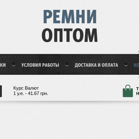
Курс Валют
Т
1 у.е. - 41.67 грн.
Н