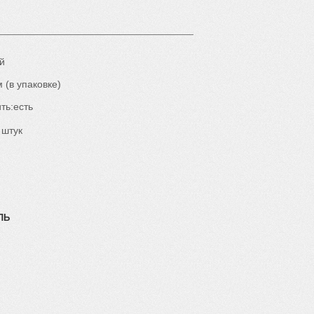
й
 (в упаковке)
ть:есть
 штук
ЛЬ