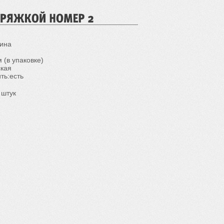
аина
 (в упаковке)
ская
ть:есть
 штук