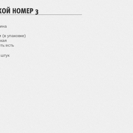
аина
 (в упаковке)
ская
ть:есть
 штук